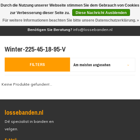
Durch die Nutzung unserer Webseite stimmen Sie dem Gebrauch von Cookies
(0)
zur Verbesserung dieser Seite zu.
Diese Nachricht Ausblenden
Für weitere Informationen beachten Sie bitte unsere Datenschutzerklärung. »
Benötigen Sie Beratung?
info@lossebanden.nl
Winter-225-45-18-95-V
FILTERS
Am meisten angesehen
Keine Produkte gefunden!...
lossebanden.nl
Dé specialist in banden en
velgen.
E-Mail: