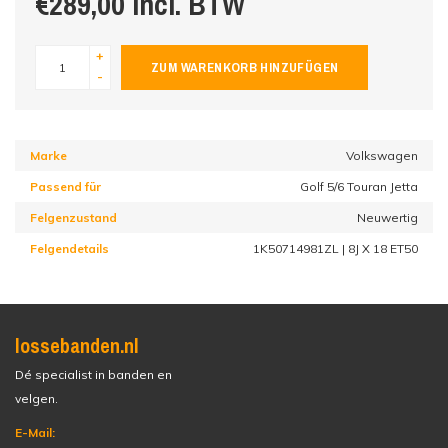
€289,00 incl. BTW
+
ZUM WARENKORB HINZUFÜGEN
-
Marke
Volkswagen
Passend für
Golf 5/6 Touran Jetta
Felgenzustand
Neuwertig
Felgendetails
1K50714981ZL | 8J X 18 ET50
lossebanden.nl
Dé specialist in banden en
velgen.
E-Mail: