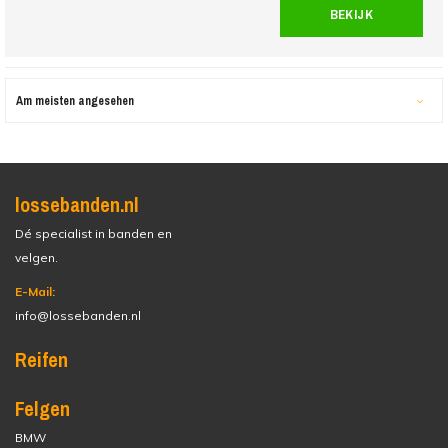
BEKIJK
Am meisten angesehen
lossebanden.nl
Dé specialist in banden en
velgen.
E-Mail:
info@lossebanden.nl
Reifen
Felgen
BMW