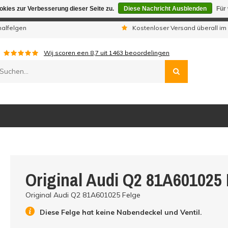
kies zur Verbesserung dieser Seite zu.
Diese Nachricht Ausblenden
Für
gen sind wir telefonisch nicht erreichbar. Aufgegebene Bestellu
nalfelgen
Kostenloser Versand überall im
Wij scoren een
8,7
uit
1463
beoordelingen
Original Audi Q2 81A601025 
Original Audi Q2 81A601025 Felge
Diese Felge hat keine Nabendeckel und Ventil.