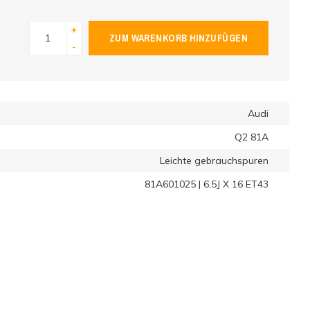
+
ZUM WARENKORB HINZUFÜGEN
-
Audi
Q2 81A
Leichte gebrauchspuren
81A601025 | 6,5J X 16 ET43