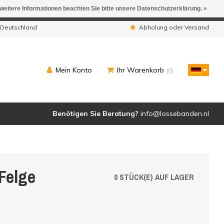
 weitere Informationen beachten Sie bitte unsere Datenschutzerklärung. »
ngen werden geliefert.
 Deutschland
Abholung oder Versand
Mein Konto
Ihr Warenkorb
(0)
Benötigen Sie Beratung?
info@lossebanden.nl
Felge
0 STÜCK(E) AUF LAGER