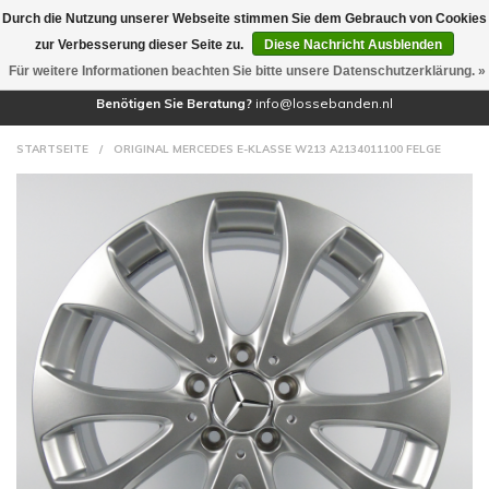
Durch die Nutzung unserer Webseite stimmen Sie dem Gebrauch von Cookies
(0)
zur Verbesserung dieser Seite zu.
Diese Nachricht Ausblenden
Für weitere Informationen beachten Sie bitte unsere Datenschutzerklärung. »
Benötigen Sie Beratung?
info@lossebanden.nl
STARTSEITE
/
ORIGINAL MERCEDES E-KLASSE W213 A2134011100 FELGE