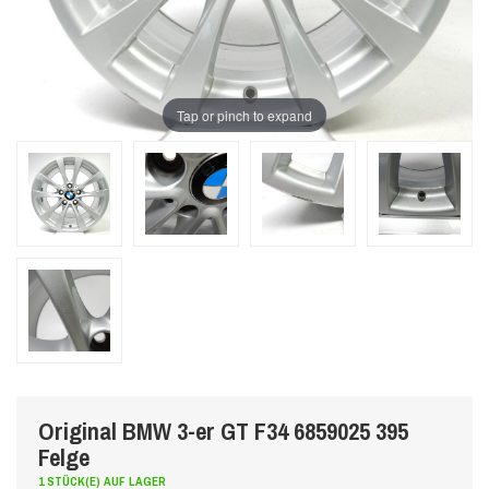
Tap or pinch to expand
Original BMW 3-er GT F34 6859025 395
Felge
1 STÜCK(E) AUF LAGER