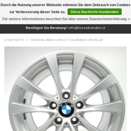
Durch die Nutzung unserer Webseite stimmen Sie dem Gebrauch von Cookies
(0)
zur Verbesserung dieser Seite zu.
Diese Nachricht Ausblenden
Für weitere Informationen beachten Sie bitte unsere Datenschutzerklärung. »
Benötigen Sie Beratung?
info@lossebanden.nl
STARTSEITE
/
ORIGINAL BMW 3-ER GT F34 6859025 395 FELGE