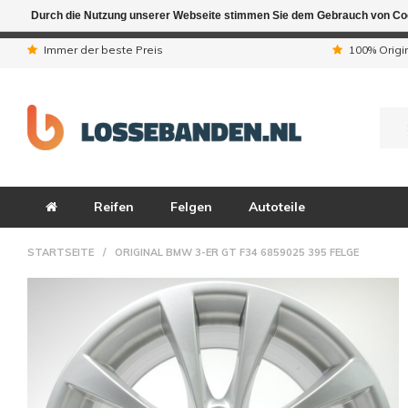
Durch die Nutzung unserer Webseite stimmen Sie dem Gebrauch von Coo
Aufgrund der Ferienta
Immer der beste Preis
100% Origi
Reifen
Felgen
Autoteile
STARTSEITE
/
ORIGINAL BMW 3-ER GT F34 6859025 395 FELGE