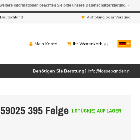
 weitere Informationen beachten Sie bitte unsere Datenschutzerklärung. »
ngen werden geliefert.
 Deutschland
Abholung oder Versand
Mein Konto
Ihr Warenkorb
(0)
Benötigen Sie Beratung?
info@lossebanden.nl
59025 395 Felge
1 STÜCK(E) AUF LAGER