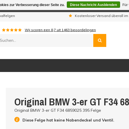
kies zur Verbesserung dieser Seite zu.
Diese Nachricht Ausblenden
Für
gen sind wir telefonisch nicht erreichbar. Aufgegebene Bestellu
nalfelgen
Kostenloser Versand überall im
Wij scoren een
8,7
uit
1463
beoordelingen
Original BMW 3-er GT F34 68
Original BMW 3-er GT F34 6859025 395 Felge
Diese Felge hat keine Nabendeckel und Ventil.