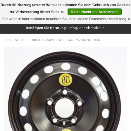
Durch die Nutzung unserer Webseite stimmen Sie dem Gebrauch von Cookies
(0)
zur Verbesserung dieser Seite zu.
Diese Nachricht Ausblenden
Für weitere Informationen beachten Sie bitte unsere Datenschutzerklärung. »
Benötigen Sie Beratung?
info@lossebanden.nl
STARTSEITE
/
ORIGINAL BMW 3-SERIE E46 6750006 NOTRAD