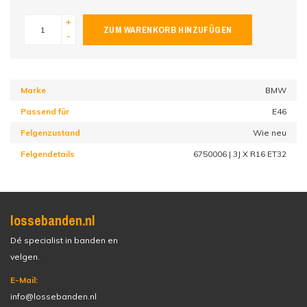
+
ZUM WARENKORB HINZUFÜGEN
-
Marke
BMW
Passend für
E46
Felgenzustand
Wie neu
Felgendetails
6750006 | 3J X R16 ET32
lossebanden.nl
Dé specialist in banden en
velgen.
E-Mail:
info@lossebanden.nl