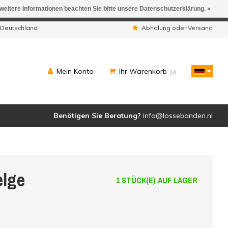
 weitere Informationen beachten Sie bitte unsere Datenschutzerklärung. »
ngen werden geliefert.
 Deutschland
Abholung oder Versand
Mein Konto
Ihr Warenkorb
(0)
Benötigen Sie Beratung?
info@lossebanden.nl
elge
1 STÜCK(E) AUF LAGER