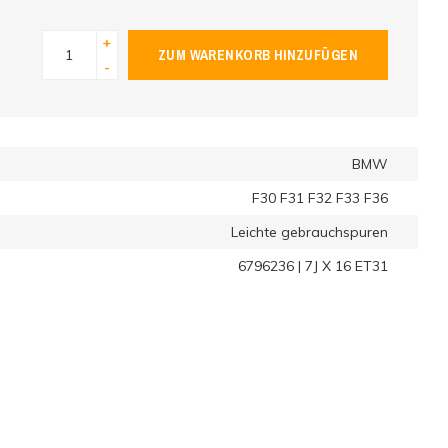
+
ZUM WARENKORB HINZUFÜGEN
-
BMW
F30 F31 F32 F33 F36
Leichte gebrauchspuren
6796236 | 7J X 16 ET31