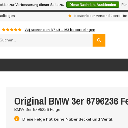
kies zur Verbesserung dieser Seite zu.
Diese Nachricht Ausblenden
Für
gen sind wir telefonisch nicht erreichbar. Aufgegebene Bestellu
nalfelgen
Kostenloser Versand überall im
Wij scoren een
8,7
uit
1463
beoordelingen
Original BMW 3er 6796236 F
BMW 3er 6796236 Felge
Diese Felge hat keine Nabendeckel und Ventil.