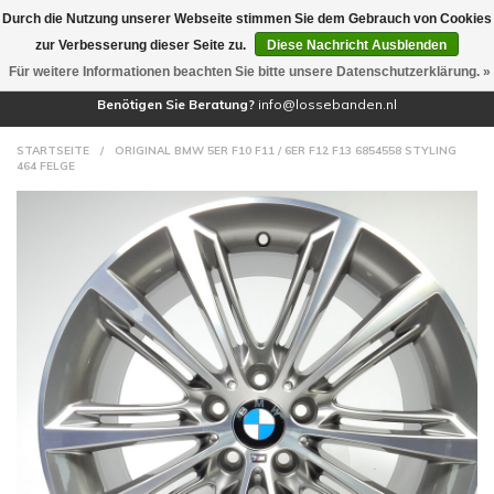
Durch die Nutzung unserer Webseite stimmen Sie dem Gebrauch von Cookies
(0)
zur Verbesserung dieser Seite zu.
Diese Nachricht Ausblenden
Für weitere Informationen beachten Sie bitte unsere Datenschutzerklärung. »
Benötigen Sie Beratung?
info@lossebanden.nl
STARTSEITE
/
ORIGINAL BMW 5ER F10 F11 / 6ER F12 F13 6854558 STYLING
464 FELGE