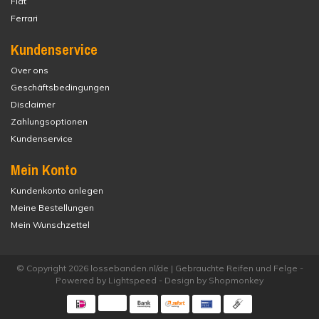
Fiat
Ferrari
Kundenservice
Over ons
Geschäftsbedingungen
Disclaimer
Zahlungsoptionen
Kundenservice
Mein Konto
Kundenkonto anlegen
Meine Bestellungen
Mein Wunschzettel
© Copyright 2026 lossebanden.nl/de | Gebrauchte Reifen und Felge -
Powered by
Lightspeed
- Design by
Shopmonkey