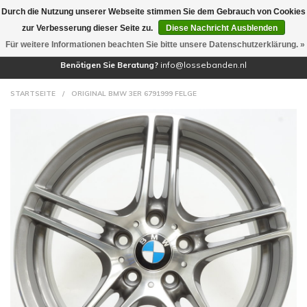
Durch die Nutzung unserer Webseite stimmen Sie dem Gebrauch von Cookies
(0)
zur Verbesserung dieser Seite zu.
Diese Nachricht Ausblenden
Für weitere Informationen beachten Sie bitte unsere Datenschutzerklärung. »
Benötigen Sie Beratung?
info@lossebanden.nl
STARTSEITE
/
ORIGINAL BMW 3ER 6791999 FELGE