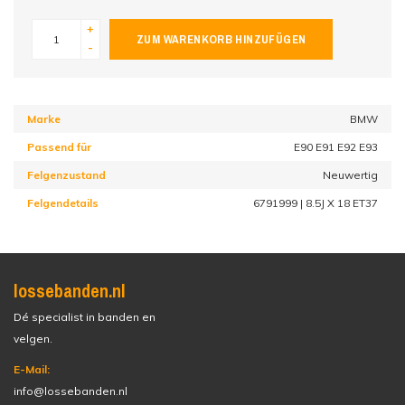
+
ZUM WARENKORB HINZUFÜGEN
-
Marke
BMW
Passend für
E90 E91 E92 E93
Felgenzustand
Neuwertig
Felgendetails
6791999 | 8.5J X 18 ET37
lossebanden.nl
Dé specialist in banden en
velgen.
E-Mail:
info@lossebanden.nl