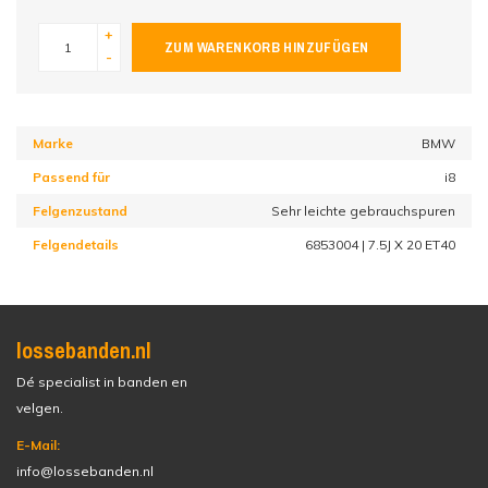
+
ZUM WARENKORB HINZUFÜGEN
-
Marke
BMW
Passend für
i8
Felgenzustand
Sehr leichte gebrauchspuren
Felgendetails
6853004 | 7.5J X 20 ET40
lossebanden.nl
Dé specialist in banden en
velgen.
E-Mail:
info@lossebanden.nl