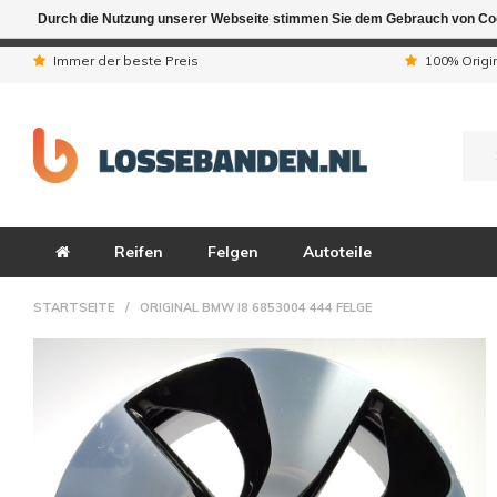
Durch die Nutzung unserer Webseite stimmen Sie dem Gebrauch von Coo
Aufgrund der Ferienta
Immer der beste Preis
100% Origi
Reifen
Felgen
Autoteile
STARTSEITE
/
ORIGINAL BMW I8 6853004 444 FELGE