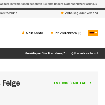
 weitere Informationen beachten Sie bitte unsere Datenschutzerklärung. »
ngen werden geliefert.
 Deutschland
Abholung oder Versand
Mein Konto
Ihr Warenkorb
(0)
Benötigen Sie Beratung?
info@lossebanden.nl
 Felge
1 STÜCK(E) AUF LAGER