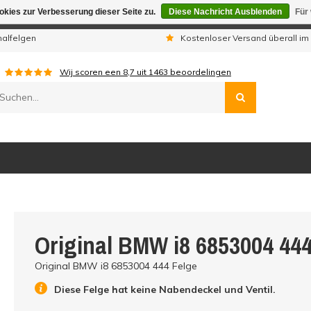
kies zur Verbesserung dieser Seite zu.
Diese Nachricht Ausblenden
Für
gen sind wir telefonisch nicht erreichbar. Aufgegebene Bestellu
nalfelgen
Kostenloser Versand überall im
Wij scoren een
8,7
uit
1463
beoordelingen
Original BMW i8 6853004 444
Original BMW i8 6853004 444 Felge
Diese Felge hat keine Nabendeckel und Ventil.