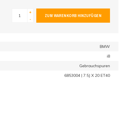
+
ZUM WARENKORB HINZUFÜGEN
-
BMW
i8
Gebrauchspuren
6853004 | 7.5J X 20 ET40