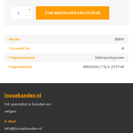
+
ZUM WARENKORB HINZUFÜGEN
-
Marke
BMW
Passend für
i8
Felgenzustand
Gebrauchspuren
Felgendetails
6853004 | 7.5J X 20 ET40
lossebanden.nl
Dé specialist in banden en
velgen.
E-Mail:
info@lossebanden.nl