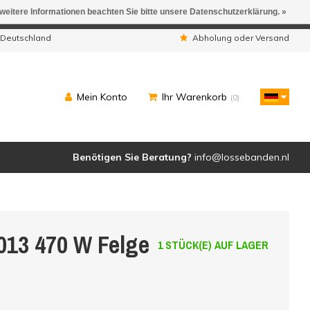
 weitere Informationen beachten Sie bitte unsere Datenschutzerklärung. »
ngen werden geliefert.
 Deutschland
Abholung oder Versand
Mein Konto
Ihr Warenkorb
(0)
Benötigen Sie Beratung?
info@lossebanden.nl
5013 470 W Felge
1 STÜCK(E) AUF LAGER