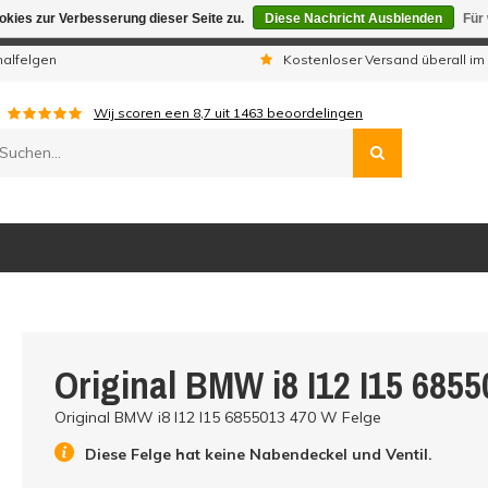
kies zur Verbesserung dieser Seite zu.
Diese Nachricht Ausblenden
Für
gen sind wir telefonisch nicht erreichbar. Aufgegebene Bestellu
nalfelgen
Kostenloser Versand überall im
Wij scoren een
8,7
uit
1463
beoordelingen
Original BMW i8 I12 I15 685
Original BMW i8 I12 I15 6855013 470 W Felge
Diese Felge hat keine Nabendeckel und Ventil.