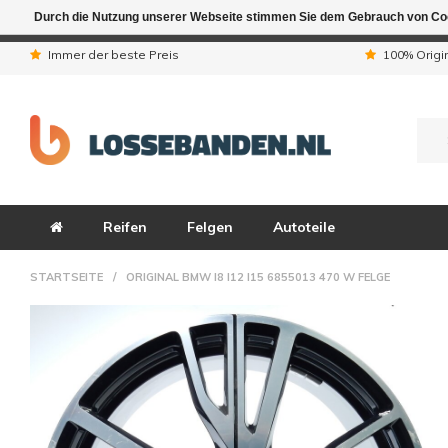
Durch die Nutzung unserer Webseite stimmen Sie dem Gebrauch von Coo
Aufgrund der Ferienta
Immer der beste Preis
100% Origi
Reifen
Felgen
Autoteile
STARTSEITE
/
ORIGINAL BMW I8 I12 I15 6855013 470 W FELGE