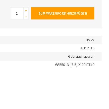
+
ZUM WARENKORB HINZUFÜGEN
-
BMW
i8 I12 I15
Gebrauchspuren
6855013 | 7.5J X 20 ET40