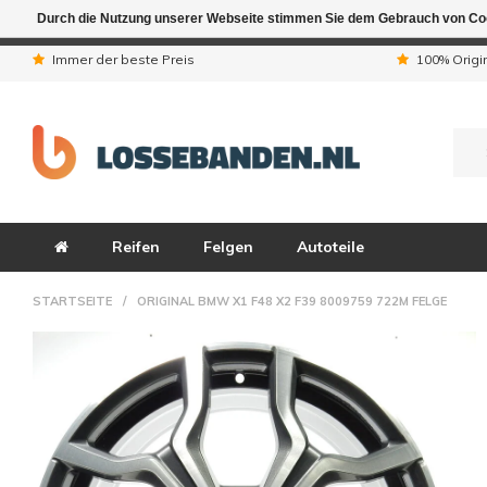
Durch die Nutzung unserer Webseite stimmen Sie dem Gebrauch von Coo
Aufgrund der Ferienta
Immer der beste Preis
100% Origi
Reifen
Felgen
Autoteile
STARTSEITE
/
ORIGINAL BMW X1 F48 X2 F39 8009759 722M FELGE