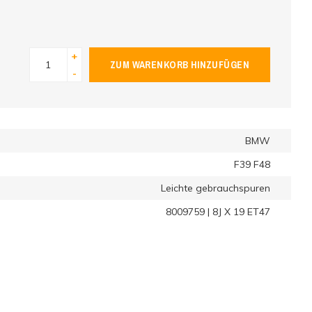
+
ZUM WARENKORB HINZUFÜGEN
-
BMW
F39 F48
Leichte gebrauchspuren
8009759 | 8J X 19 ET47