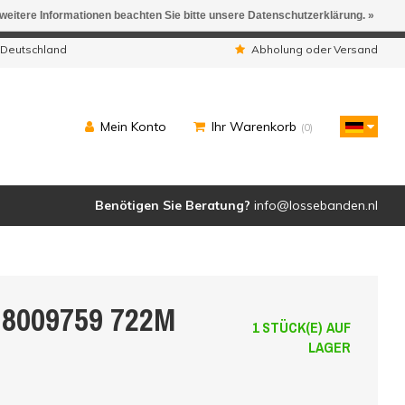
 weitere Informationen beachten Sie bitte unsere Datenschutzerklärung. »
ngen werden geliefert.
 Deutschland
Abholung oder Versand
Mein Konto
Ihr Warenkorb
(0)
Benötigen Sie Beratung?
info@lossebanden.nl
 8009759 722M
1 STÜCK(E) AUF
LAGER