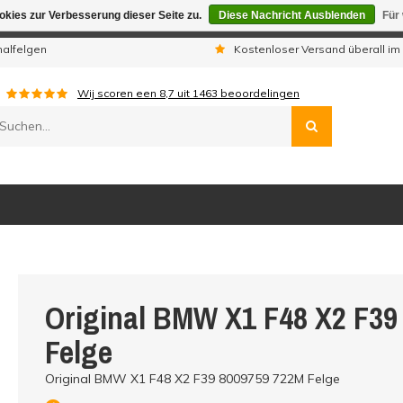
kies zur Verbesserung dieser Seite zu.
Diese Nachricht Ausblenden
Für
gen sind wir telefonisch nicht erreichbar. Aufgegebene Bestellu
nalfelgen
Kostenloser Versand überall im
Wij scoren een
8,7
uit
1463
beoordelingen
Original BMW X1 F48 X2 F39
Felge
Original BMW X1 F48 X2 F39 8009759 722M Felge