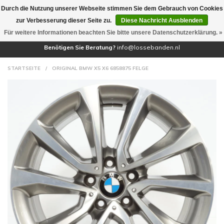
Durch die Nutzung unserer Webseite stimmen Sie dem Gebrauch von Cookies
(0)
zur Verbesserung dieser Seite zu.
Diese Nachricht Ausblenden
Für weitere Informationen beachten Sie bitte unsere Datenschutzerklärung. »
Benötigen Sie Beratung?
info@lossebanden.nl
STARTSEITE
/
ORIGINAL BMW X5 X6 6858875 FELGE