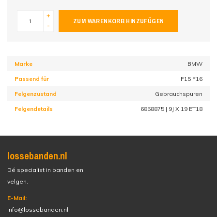
+
ZUM WARENKORB HINZUFÜGEN
-
Marke
BMW
Passend für
F15 F16
Felgenzustand
Gebrauchspuren
Felgendetails
6858875 | 9J X 19 ET18
lossebanden.nl
Dé specialist in banden en
velgen.
E-Mail:
info@lossebanden.nl