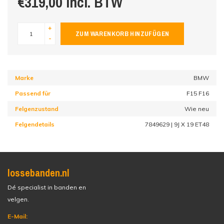
€319,00 incl. BTW
+
ZUM WARENKORB HINZUFÜGEN
-
Marke
BMW
Passend für
F15 F16
Felgenzustand
Wie neu
Felgendetails
7849629 | 9J X 19 ET48
lossebanden.nl
Dé specialist in banden en
velgen.
E-Mail: