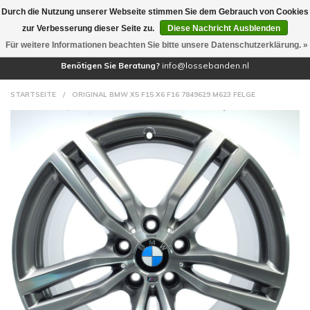
Durch die Nutzung unserer Webseite stimmen Sie dem Gebrauch von Cookies
(0)
zur Verbesserung dieser Seite zu.
Diese Nachricht Ausblenden
Für weitere Informationen beachten Sie bitte unsere Datenschutzerklärung. »
Benötigen Sie Beratung?
info@lossebanden.nl
STARTSEITE
/
ORIGINAL BMW X5 F15 X6 F16 7849629 M623 FELGE