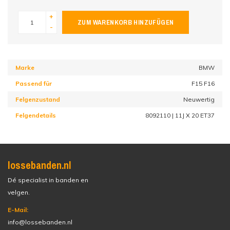
+
ZUM WARENKORB HINZUFÜGEN
-
Marke
BMW
Passend für
F15 F16
Felgenzustand
Neuwertig
Felgendetails
8092110 | 11J X 20 ET37
lossebanden.nl
Dé specialist in banden en
velgen.
E-Mail:
info@lossebanden.nl