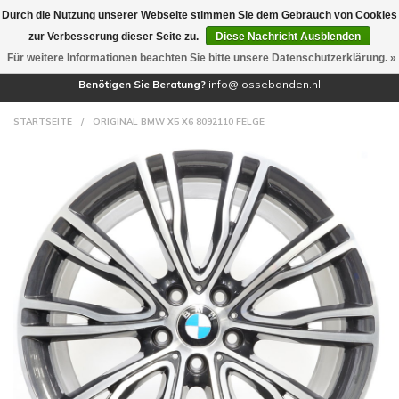
Durch die Nutzung unserer Webseite stimmen Sie dem Gebrauch von Cookies
(0)
zur Verbesserung dieser Seite zu.
Diese Nachricht Ausblenden
Für weitere Informationen beachten Sie bitte unsere Datenschutzerklärung. »
Benötigen Sie Beratung?
info@lossebanden.nl
STARTSEITE
/
ORIGINAL BMW X5 X6 8092110 FELGE