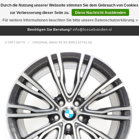
Durch die Nutzung unserer Webseite stimmen Sie dem Gebrauch von Cookies
(0)
zur Verbesserung dieser Seite zu.
Diese Nachricht Ausblenden
Für weitere Informationen beachten Sie bitte unsere Datenschutzerklärung. »
Benötigen Sie Beratung?
info@lossebanden.nl
STARTSEITE
/
ORIGINAL BMW X5 X6 8092110 FELGE