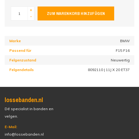
+
ZUM WARENKORB HINZUFÜGEN
-
Marke
BMW
Passend für
F15 F16
Felgenzustand
Neuwertig
Felgendetails
8092110 | 11J X 20 ET37
lossebanden.nl
Dé specialist in banden en
velgen.
E-Mail:
info@lossebanden.nl