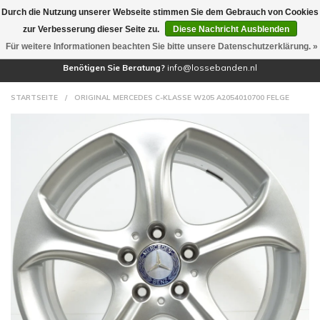
Durch die Nutzung unserer Webseite stimmen Sie dem Gebrauch von Cookies
(0)
zur Verbesserung dieser Seite zu.
Diese Nachricht Ausblenden
Für weitere Informationen beachten Sie bitte unsere Datenschutzerklärung. »
Benötigen Sie Beratung?
info@lossebanden.nl
STARTSEITE
/
ORIGINAL MERCEDES C-KLASSE W205 A2054010700 FELGE