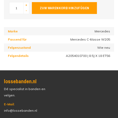
+
ZUM WARENKORB HINZUFÜGEN
-
Marke
Mercedes
Passend für
Mercedes C-klasse W205
Felgenzustand
Wie neu
Felgendetails
A2054010700 | 8.5J X 18 ET56
lossebanden.nl
Dé specialist in banden en
velgen.
E-Mail:
info@lossebanden.nl