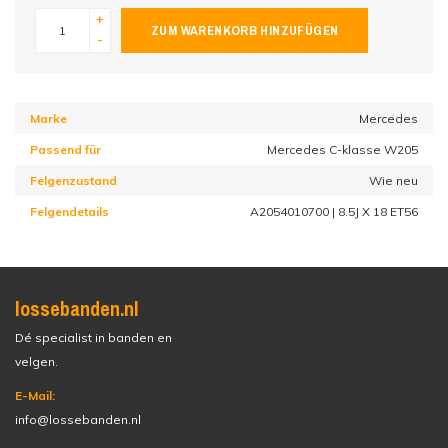
+
ZUM WARENKORB HINZUFÜGEN
-
Marke
Mercedes
Passend für
Mercedes C-klasse W205
Felgenzustand
Wie neu
Felgendetails
A2054010700 | 8.5J X 18 ET56
lossebanden.nl
Dé specialist in banden en
velgen.
E-Mail:
info@lossebanden.nl