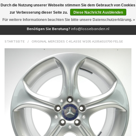
Durch die Nutzung unserer Webseite stimmen Sie dem Gebrauch von Cookies
(0)
zur Verbesserung dieser Seite zu.
Diese Nachricht Ausblenden
Für weitere Informationen beachten Sie bitte unsere Datenschutzerklärung. »
Benötigen Sie Beratung?
info@lossebanden.nl
STARTSEITE
/
ORIGINAL MERCEDES C-KLASSE W205 A2054010700 FELGE