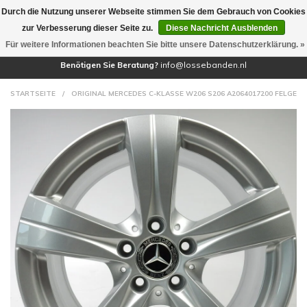
Durch die Nutzung unserer Webseite stimmen Sie dem Gebrauch von Cookies
(0)
zur Verbesserung dieser Seite zu.
Diese Nachricht Ausblenden
Für weitere Informationen beachten Sie bitte unsere Datenschutzerklärung. »
Benötigen Sie Beratung?
info@lossebanden.nl
STARTSEITE
/
ORIGINAL MERCEDES C-KLASSE W206 S206 A2064017200 FELGE