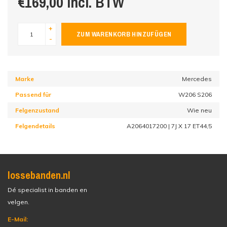
€169,00 incl. BTW
+
ZUM WARENKORB HINZUFÜGEN
-
Marke
Mercedes
Passend für
W206 S206
Felgenzustand
Wie neu
Felgendetails
A2064017200 | 7J X 17 ET44,5
lossebanden.nl
Dé specialist in banden en
velgen.
E-Mail: