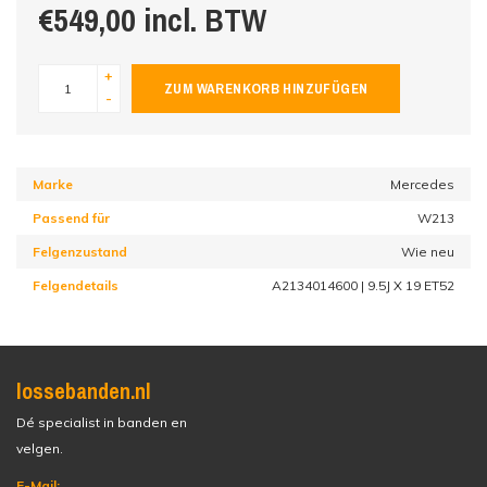
€549,00 incl. BTW
+
ZUM WARENKORB HINZUFÜGEN
-
Marke
Mercedes
Passend für
W213
Felgenzustand
Wie neu
Felgendetails
A2134014600 | 9.5J X 19 ET52
lossebanden.nl
Dé specialist in banden en
velgen.
E-Mail: