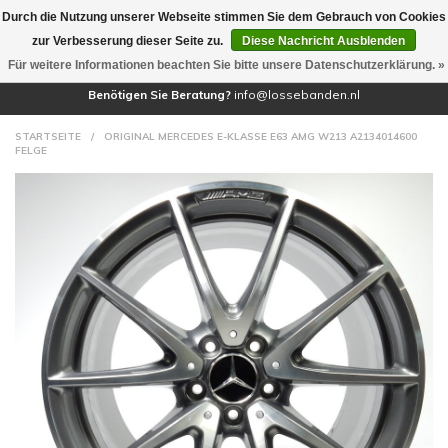
Durch die Nutzung unserer Webseite stimmen Sie dem Gebrauch von Cookies
(0)
zur Verbesserung dieser Seite zu.
Diese Nachricht Ausblenden
Für weitere Informationen beachten Sie bitte unsere Datenschutzerklärung. »
Benötigen Sie Beratung?
info@lossebanden.nl
STARTSEITE
/
ORIGINAL MERCEDES E-KLASSE E63 AMG W213 A2134014600
FELGE