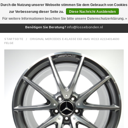
Durch die Nutzung unserer Webseite stimmen Sie dem Gebrauch von Cookies
(0)
zur Verbesserung dieser Seite zu.
Diese Nachricht Ausblenden
Für weitere Informationen beachten Sie bitte unsere Datenschutzerklärung. »
Benötigen Sie Beratung?
info@lossebanden.nl
STARTSEITE
/
ORIGINAL MERCEDES E-KLASSE E63 AMG W213 A2134014600
FELGE