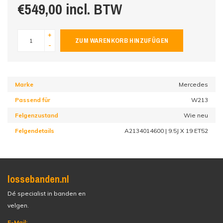
€549,00 incl. BTW
+
ZUM WARENKORB HINZUFÜGEN
-
Marke
Mercedes
Passend für
W213
Felgenzustand
Wie neu
Felgendetails
A2134014600 | 9.5J X 19 ET52
lossebanden.nl
Dé specialist in banden en
velgen.
E-Mail: