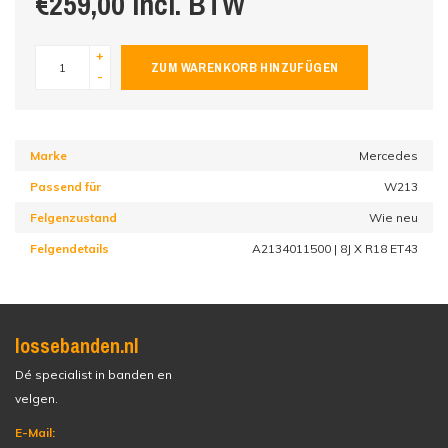
€259,00 incl. BTW
+
ZUM WARENKORB HINZUFÜGEN
-
Marke
Mercedes
Passend für
W213
Felgenzustand
Wie neu
Felgendetails
A2134011500 | 8J X R18 ET43
lossebanden.nl
Dé specialist in banden en
velgen.
E-Mail: