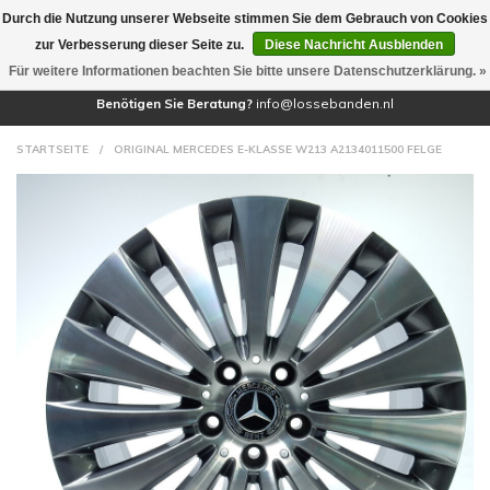
Durch die Nutzung unserer Webseite stimmen Sie dem Gebrauch von Cookies
(0)
zur Verbesserung dieser Seite zu.
Diese Nachricht Ausblenden
Für weitere Informationen beachten Sie bitte unsere Datenschutzerklärung. »
Benötigen Sie Beratung?
info@lossebanden.nl
STARTSEITE
/
ORIGINAL MERCEDES E-KLASSE W213 A2134011500 FELGE