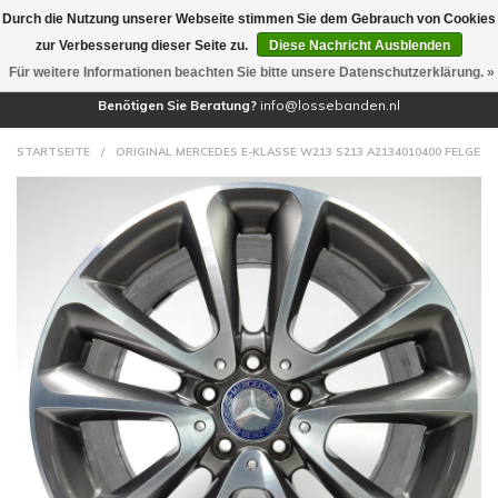
Durch die Nutzung unserer Webseite stimmen Sie dem Gebrauch von Cookies
(0)
zur Verbesserung dieser Seite zu.
Diese Nachricht Ausblenden
Für weitere Informationen beachten Sie bitte unsere Datenschutzerklärung. »
Benötigen Sie Beratung?
info@lossebanden.nl
STARTSEITE
/
ORIGINAL MERCEDES E-KLASSE W213 S213 A2134010400 FELGE