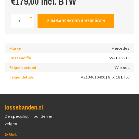
€179,00 incl. BTW
+
ZUM WARENKORB HINZUFÜGEN
-
Marke
Mercedes
Passend für
W213 S213
Felgenzustand
Wie neu
Felgendetails
A2134010400 | 8J X 18 ET53
lossebanden.nl
Dé specialist in banden en
velgen.
E-Mail: