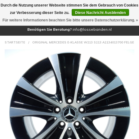
Durch die Nutzung unserer Webseite stimmen Sie dem Gebrauch von Cookies
(0)
zur Verbesserung dieser Seite zu.
Diese Nachricht Ausblenden
Für weitere Informationen beachten Sie bitte unsere Datenschutzerklärung. »
Benötigen Sie Beratung?
info@lossebanden.nl
STARTSEITE
/
ORIGINAL MERCEDES E-KLASSE W213 S213 A2134013700 FELGE