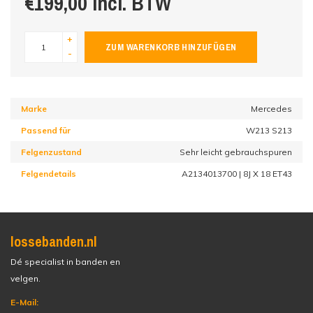
€199,00 incl. BTW
+
ZUM WARENKORB HINZUFÜGEN
-
Marke
Mercedes
Passend für
W213 S213
Felgenzustand
Sehr leicht gebrauchspuren
Felgendetails
A2134013700 | 8J X 18 ET43
lossebanden.nl
Dé specialist in banden en
velgen.
E-Mail: