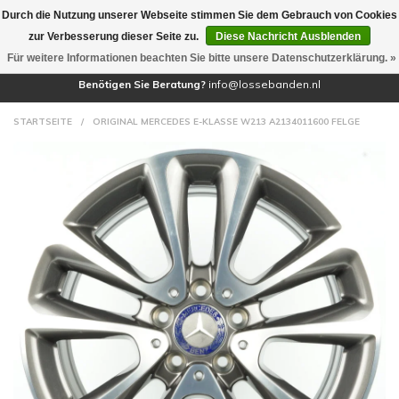
Durch die Nutzung unserer Webseite stimmen Sie dem Gebrauch von Cookies
(0)
zur Verbesserung dieser Seite zu.
Diese Nachricht Ausblenden
Für weitere Informationen beachten Sie bitte unsere Datenschutzerklärung. »
Benötigen Sie Beratung?
info@lossebanden.nl
STARTSEITE
/
ORIGINAL MERCEDES E-KLASSE W213 A2134011600 FELGE