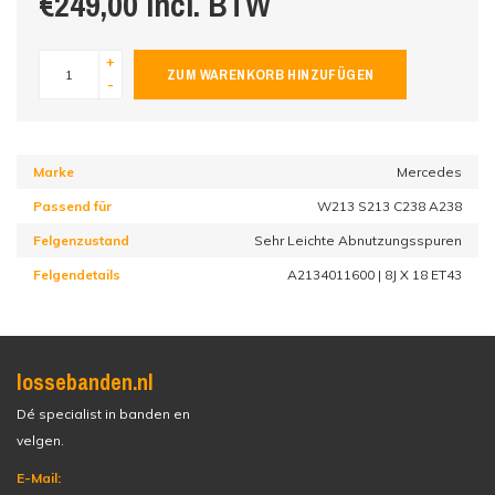
€249,00 incl. BTW
+
ZUM WARENKORB HINZUFÜGEN
-
Marke
Mercedes
Passend für
W213 S213 C238 A238
Felgenzustand
Sehr Leichte Abnutzungsspuren
Felgendetails
A2134011600 | 8J X 18 ET43
lossebanden.nl
Dé specialist in banden en
velgen.
E-Mail: