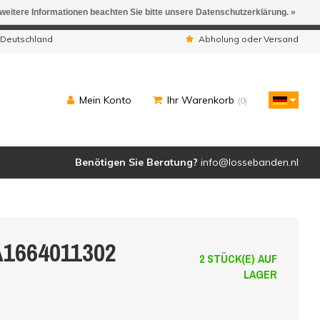
 weitere Informationen beachten Sie bitte unsere Datenschutzerklärung. »
ngen werden geliefert.
 Deutschland
Abholung oder Versand
Mein Konto
Ihr Warenkorb
(0)
Benötigen Sie Beratung?
info@lossebanden.nl
A1664011302
2 STÜCK(E) AUF
LAGER