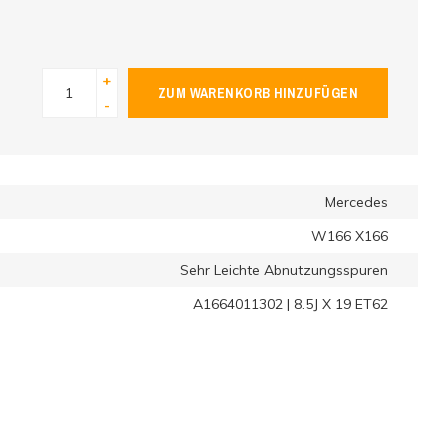
+
ZUM WARENKORB HINZUFÜGEN
-
Mercedes
W166 X166
Sehr Leichte Abnutzungsspuren
A1664011302 | 8.5J X 19 ET62