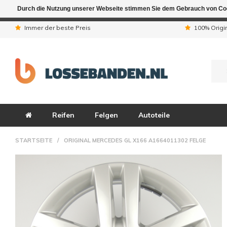
Durch die Nutzung unserer Webseite stimmen Sie dem Gebrauch von Coo
Aufgrund der Ferienta
Immer der beste Preis
100% Origi
Reifen
Felgen
Autoteile
STARTSEITE
/
ORIGINAL MERCEDES GL X166 A1664011302 FELGE