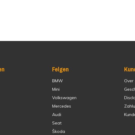
en
Felgen
Kun
BMW
Over
Mini
Gesc
Volkswagen
Discl
Mercedes
Zahl
Audi
Kund
Seat
Škoda