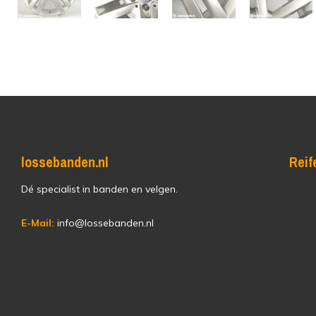
lossebanden.nl
Reif
Dé specialist in banden en velgen.
E-Mail:
info@lossebanden.nl