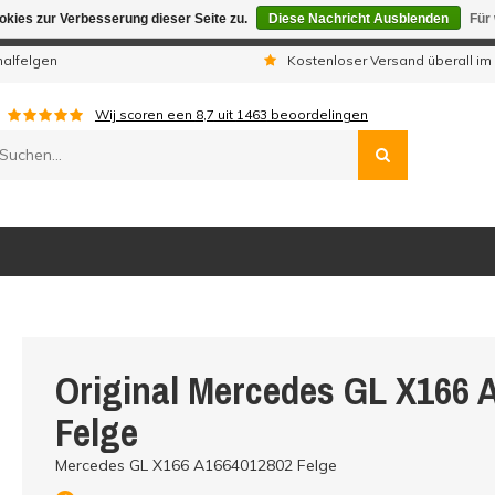
kies zur Verbesserung dieser Seite zu.
Diese Nachricht Ausblenden
Für
gen sind wir telefonisch nicht erreichbar. Aufgegebene Bestellu
nalfelgen
Kostenloser Versand überall im
Wij scoren een
8,7
uit
1463
beoordelingen
Original Mercedes GL X166 
Felge
Mercedes GL X166 A1664012802 Felge