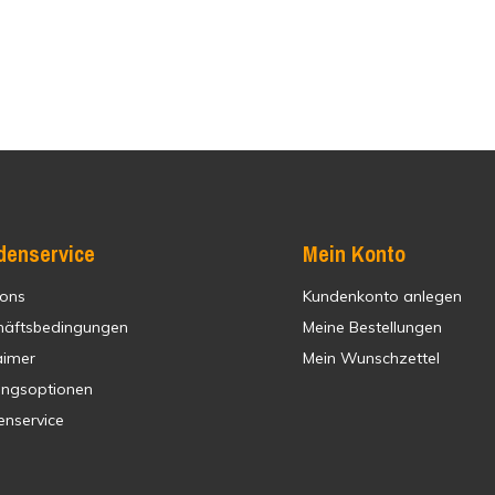
denservice
Mein Konto
 ons
Kundenkonto anlegen
häftsbedingungen
Meine Bestellungen
aimer
Mein Wunschzettel
ungsoptionen
enservice