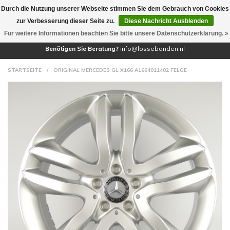
Durch die Nutzung unserer Webseite stimmen Sie dem Gebrauch von Cookies
(0)
zur Verbesserung dieser Seite zu.
Diese Nachricht Ausblenden
Für weitere Informationen beachten Sie bitte unsere Datenschutzerklärung. »
Benötigen Sie Beratung?
info@lossebanden.nl
STARTSEITE
/
ORIGINAL MERCEDES GL X166 A1664011402 FELGE