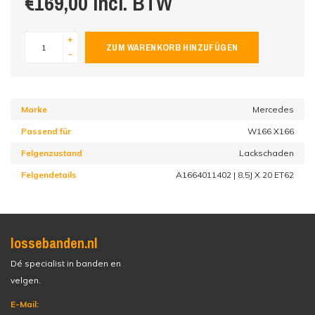
€169,00 incl. BTW
+
ZUM WARENKORB HINZUFÜGEN
-
Marke
Mercedes
Passend für
W166 X166
Felgenzustand
Lackschaden
Felgendetails
A1664011402 | 8.5J X 20 ET62
lossebanden.nl
Dé specialist in banden en
velgen.
E-Mail: