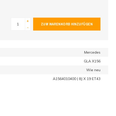
+
ZUM WARENKORB HINZUFÜGEN
-
Mercedes
GLA X156
Wie neu
A1564010400 | 8J X 19 ET43