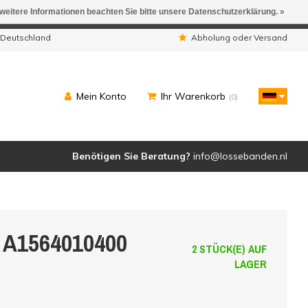
 weitere Informationen beachten Sie bitte unsere Datenschutzerklärung. »
ngen werden geliefert.
 Deutschland
Abholung oder Versand
Mein Konto
Ihr Warenkorb
(0)
Benötigen Sie Beratung?
info@lossebanden.nl
6 A1564010400
2 STÜCK(E) AUF
LAGER