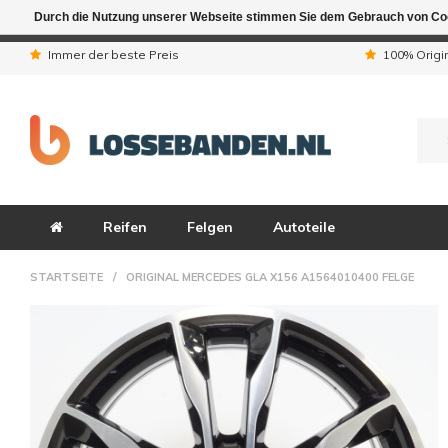
Durch die Nutzung unserer Webseite stimmen Sie dem Gebrauch von Coo
Aufgrund der Ferienta
Immer der beste Preis
100% Origi
Reifen
Felgen
Autoteile
STARTSEITE
/
ORIGINAL MERCEDES GLA X156 A1564010400 FELGE