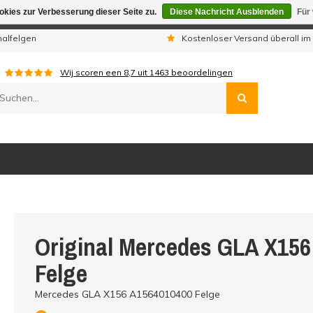
kies zur Verbesserung dieser Seite zu.
Diese Nachricht Ausblenden
Für
gen sind wir telefonisch nicht erreichbar. Aufgegebene Bestellu
nalfelgen
Kostenloser Versand überall im
Wij scoren een
8,7
uit
1463
beoordelingen
Original Mercedes GLA X15
Felge
Mercedes GLA X156 A1564010400 Felge