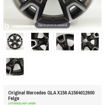
Tap or pinch to expand
Original Mercedes GLA X156 A1564012600
Felge
1 STÜCK(E) AUF LAGER