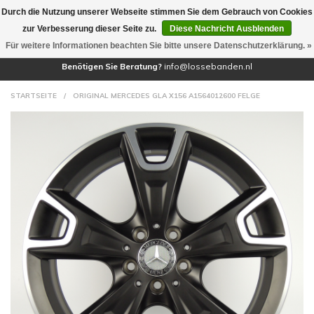
Durch die Nutzung unserer Webseite stimmen Sie dem Gebrauch von Cookies
(0)
zur Verbesserung dieser Seite zu.
Diese Nachricht Ausblenden
Für weitere Informationen beachten Sie bitte unsere Datenschutzerklärung. »
Benötigen Sie Beratung?
info@lossebanden.nl
STARTSEITE
/
ORIGINAL MERCEDES GLA X156 A1564012600 FELGE