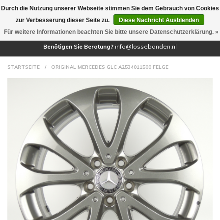
Durch die Nutzung unserer Webseite stimmen Sie dem Gebrauch von Cookies
(0)
zur Verbesserung dieser Seite zu.
Diese Nachricht Ausblenden
Für weitere Informationen beachten Sie bitte unsere Datenschutzerklärung. »
Benötigen Sie Beratung?
info@lossebanden.nl
STARTSEITE
/
ORIGINAL MERCEDES GLC A2534011500 FELGE