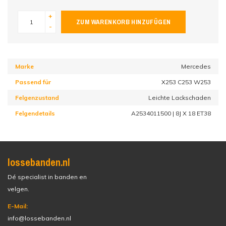
+
ZUM WARENKORB HINZUFÜGEN
-
Marke
Mercedes
Passend für
X253 C253 W253
Felgenzustand
Leichte Lackschaden
Felgendetails
A2534011500 | 8J X 18 ET38
lossebanden.nl
Dé specialist in banden en
velgen.
E-Mail:
info@lossebanden.nl