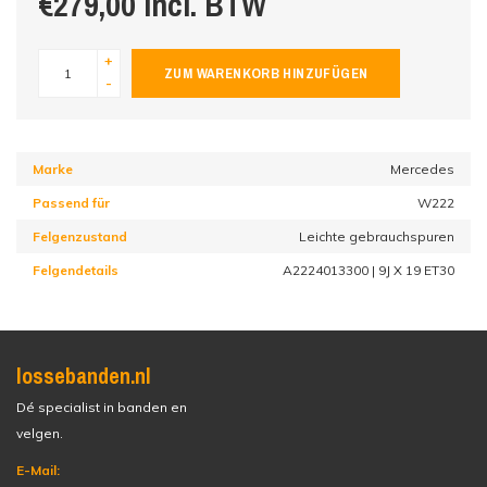
€279,00 incl. BTW
+
ZUM WARENKORB HINZUFÜGEN
-
Marke
Mercedes
Passend für
W222
Felgenzustand
Leichte gebrauchspuren
Felgendetails
A2224013300 | 9J X 19 ET30
lossebanden.nl
Dé specialist in banden en
velgen.
E-Mail: