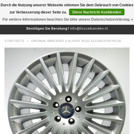
Durch die Nutzung unserer Webseite stimmen Sie dem Gebrauch von Cookies
(0)
zur Verbesserung dieser Seite zu.
Diese Nachricht Ausblenden
Für weitere Informationen beachten Sie bitte unsere Datenschutzerklärung. »
Benötigen Sie Beratung?
info@lossebanden.nl
STARTSEITE
/
ORIGINAL MERCEDES S-KLASSE W222 A2224013300 FELGE