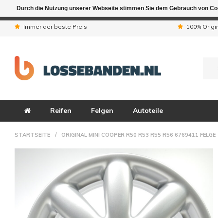
Durch die Nutzung unserer Webseite stimmen Sie dem Gebrauch von Coo
Aufgrund der Ferienta
Immer der beste Preis
100% Origi
Reifen
Felgen
Autoteile
STARTSEITE
/
ORIGINAL MINI COOPER R50 R53 R55 R56 6769411 FELGE