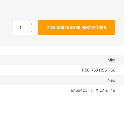
+
ZUM WARENKORB HINZUFÜGEN
-
Mini
R50 R53 R55 R56
Neu
6769411 | 7J X 17 ET48