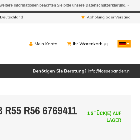
 weitere Informationen beachten Sie bitte unsere Datenschutzerklärung. »
ngen werden geliefert.
 Deutschland
Abholung oder Versand
Mein Konto
Ihr Warenkorb
(0)
Benötigen Sie Beratung?
info@lossebanden.nl
3 R55 R56 6769411
1 STÜCK(E) AUF
LAGER