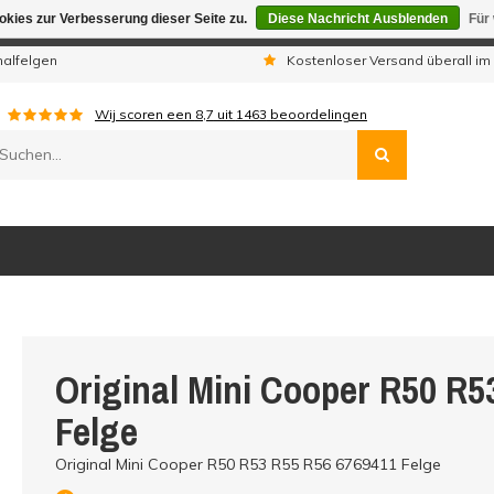
kies zur Verbesserung dieser Seite zu.
Diese Nachricht Ausblenden
Für
gen sind wir telefonisch nicht erreichbar. Aufgegebene Bestellu
nalfelgen
Kostenloser Versand überall im
Wij scoren een
8,7
uit
1463
beoordelingen
Original Mini Cooper R50 R5
Felge
Original Mini Cooper R50 R53 R55 R56 6769411 Felge