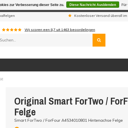
kies zur Verbesserung dieser Seite zu.
Diese Nachricht Ausblenden
Für
gen sind wir telefonisch nicht erreichbar. Aufgegebene Bestellu
nalfelgen
Kostenloser Versand überall im
Wij scoren een
8,7
uit
1463
beoordelingen
GE
Original Smart ForTwo / For
Felge
Smart ForTwo / ForFour A4534010801 Hintenachse Felge