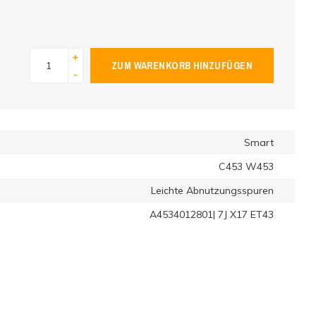
+
ZUM WARENKORB HINZUFÜGEN
-
Smart
C453 W453
Leichte Abnutzungsspuren
A4534012801| 7J X17 ET43