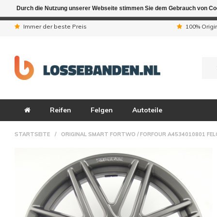
Durch die Nutzung unserer Webseite stimmen Sie dem Gebrauch von Coo
Aufgrund der Ferienta
Immer der beste Preis
100% Origi
Reifen
Felgen
Autoteile
STARTSEITE
/
ORIGINAL SMART FORTWO / FORFOUR A4534010801 FEL