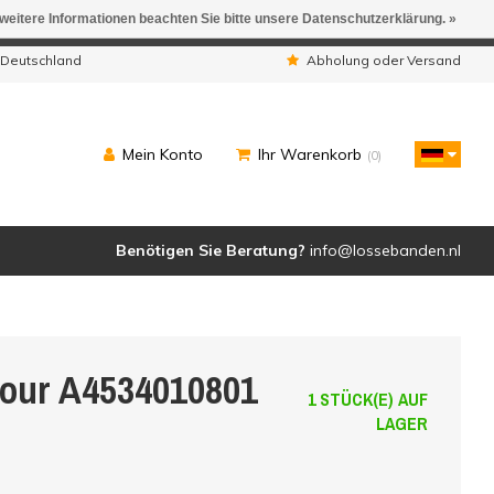
 weitere Informationen beachten Sie bitte unsere Datenschutzerklärung. »
ngen werden geliefert.
 Deutschland
Abholung oder Versand
Mein Konto
Ihr Warenkorb
(0)
Benötigen Sie Beratung?
info@lossebanden.nl
Four A4534010801
1 STÜCK(E) AUF
LAGER