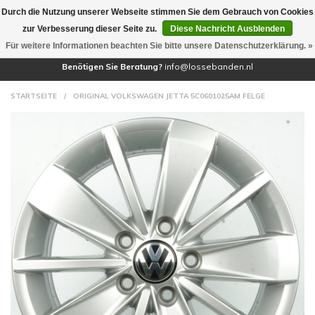
Durch die Nutzung unserer Webseite stimmen Sie dem Gebrauch von Cookies
(0)
zur Verbesserung dieser Seite zu.
Diese Nachricht Ausblenden
Für weitere Informationen beachten Sie bitte unsere Datenschutzerklärung. »
Benötigen Sie Beratung?
info@lossebanden.nl
STARTSEITE
/
ORIGINAL VOLKSWAGEN JETTA 5C0601025AM FELGE