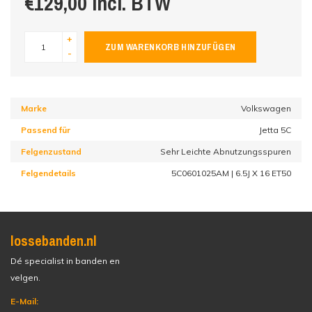
€129,00 incl. BTW
+
ZUM WARENKORB HINZUFÜGEN
-
Marke
Volkswagen
Passend für
Jetta 5C
Felgenzustand
Sehr Leichte Abnutzungsspuren
Felgendetails
5C0601025AM | 6.5J X 16 ET50
lossebanden.nl
Dé specialist in banden en
velgen.
E-Mail: