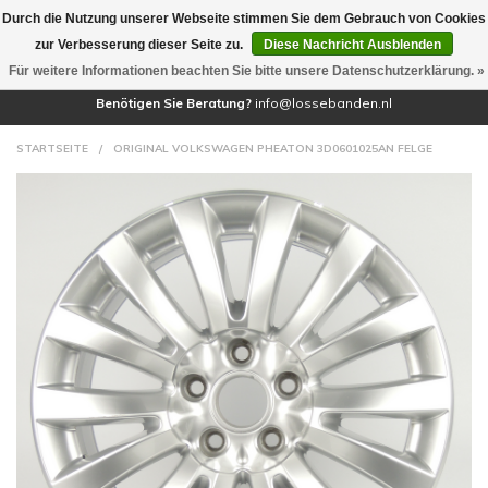
Durch die Nutzung unserer Webseite stimmen Sie dem Gebrauch von Cookies
(0)
zur Verbesserung dieser Seite zu.
Diese Nachricht Ausblenden
Für weitere Informationen beachten Sie bitte unsere Datenschutzerklärung. »
Benötigen Sie Beratung?
info@lossebanden.nl
STARTSEITE
/
ORIGINAL VOLKSWAGEN PHEATON 3D0601025AN FELGE