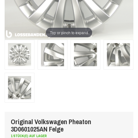
Tap or pinch to expand
Original Volkswagen Pheaton
3D0601025AN Felge
1 STÜCK(E) AUF LAGER