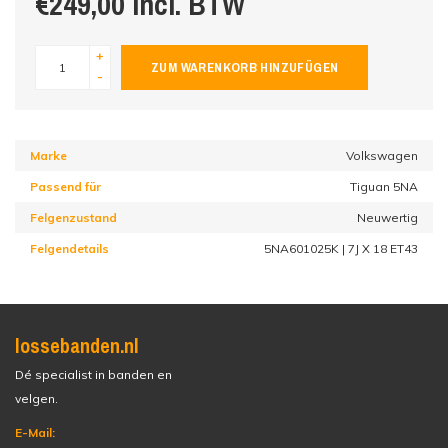
€249,00 incl. BTW
+
ZUM WARENKORB HINZUFÜGEN
-
Marke
Volkswagen
Passend für
Tiguan 5NA
Felgenzustand
Neuwertig
Felgendetails
5NA601025K | 7J X 18 ET43
lossebanden.nl
Dé specialist in banden en
velgen.
E-Mail: