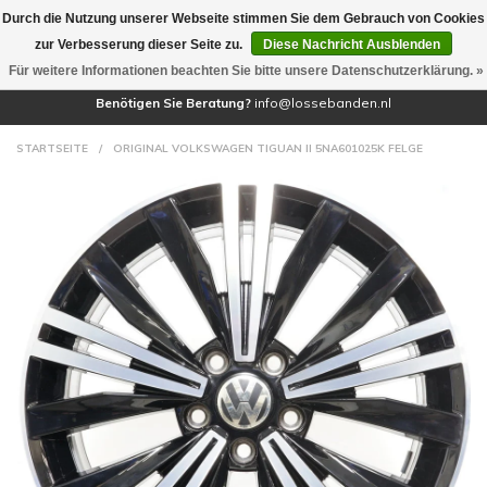
Durch die Nutzung unserer Webseite stimmen Sie dem Gebrauch von Cookies
(0)
zur Verbesserung dieser Seite zu.
Diese Nachricht Ausblenden
Für weitere Informationen beachten Sie bitte unsere Datenschutzerklärung. »
Benötigen Sie Beratung?
info@lossebanden.nl
STARTSEITE
/
ORIGINAL VOLKSWAGEN TIGUAN II 5NA601025K FELGE