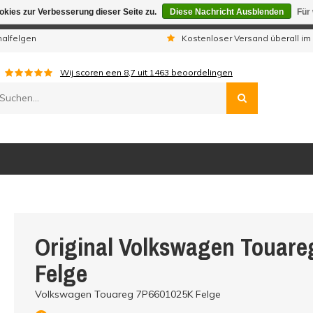
kies zur Verbesserung dieser Seite zu.
Diese Nachricht Ausblenden
Für
gen sind wir telefonisch nicht erreichbar. Aufgegebene Bestellu
nalfelgen
Kostenloser Versand überall im
Wij scoren een
8,7
uit
1463
beoordelingen
Original Volkswagen Touar
Felge
Volkswagen Touareg 7P6601025K Felge