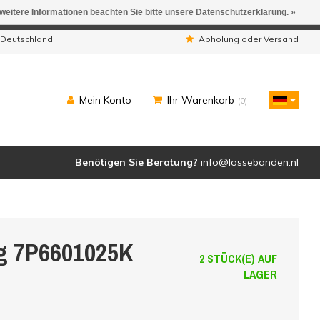
 weitere Informationen beachten Sie bitte unsere Datenschutzerklärung. »
ngen werden geliefert.
 Deutschland
Abholung oder Versand
Mein Konto
Ihr Warenkorb
(0)
Benötigen Sie Beratung?
info@lossebanden.nl
eg 7P6601025K
2 STÜCK(E) AUF
LAGER