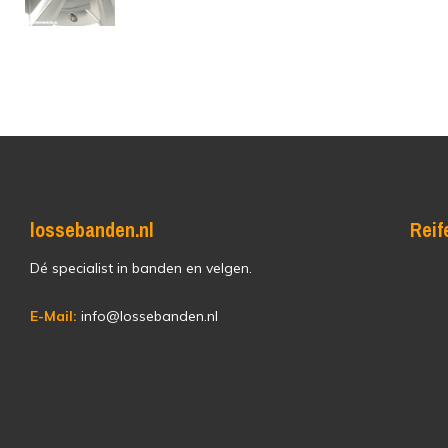
lossebanden.nl
Reif
Dé specialist in banden en velgen.
E-Mail:
info@lossebanden.nl