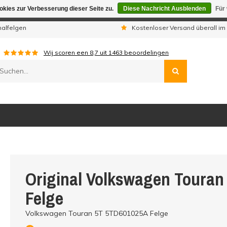
kies zur Verbesserung dieser Seite zu.
Diese Nachricht Ausblenden
Für
gen sind wir telefonisch nicht erreichbar. Aufgegebene Bestellu
nalfelgen
Kostenloser Versand überall im
Wij scoren een
8,7
uit
1463
beoordelingen
Original Volkswagen Toura
Felge
Volkswagen Touran 5T 5TD601025A Felge