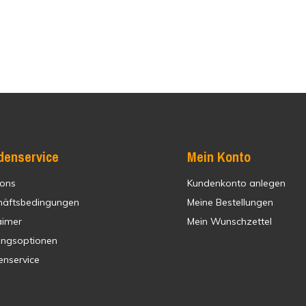
denservice
Mein Konto
 ons
Kundenkonto anlegen
häftsbedingungen
Meine Bestellungen
aimer
Mein Wunschzettel
ungsoptionen
enservice