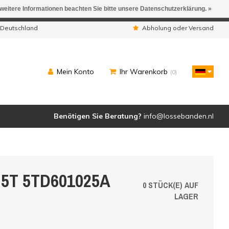
 weitere Informationen beachten Sie bitte unsere Datenschutzerklärung. »
ngen werden geliefert.
 Deutschland
Abholung oder Versand
Mein Konto
Ihr Warenkorb
(0)
Benötigen Sie Beratung?
info@lossebanden.nl
n 5T 5TD601025A
0 STÜCK(E) AUF
LAGER