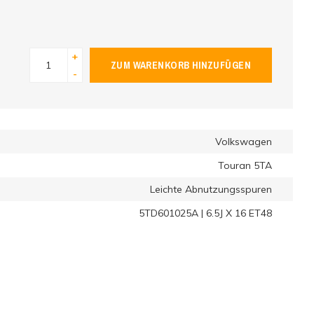
+
ZUM WARENKORB HINZUFÜGEN
-
Volkswagen
Touran 5TA
Leichte Abnutzungsspuren
5TD601025A | 6.5J X 16 ET48