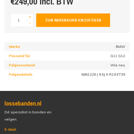
€249,00 incl. BTW
+
ZUM WARENKORB HINZUFÜGEN
-
Marke
BMW
Passend für
G11 G12
Felgenzustand
Wie neu
Felgendetails
6861226 | 9,5J X R19 ET39
lossebanden.nl
Dé specialist in banden en
velgen.
E-Mail: