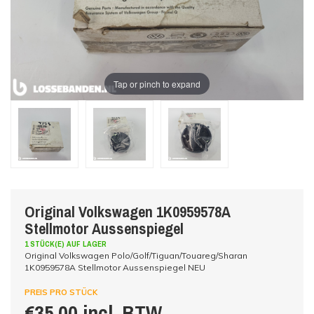
Tap or pinch to expand
Original Volkswagen 1K0959578A
Stellmotor Aussenspiegel
1 STÜCK(E) AUF LAGER
Original Volkswagen Polo/Golf/Tiguan/Touareg/Sharan
1K0959578A Stellmotor Aussenspiegel NEU
PREIS PRO STÜCK
€35,00 incl. BTW