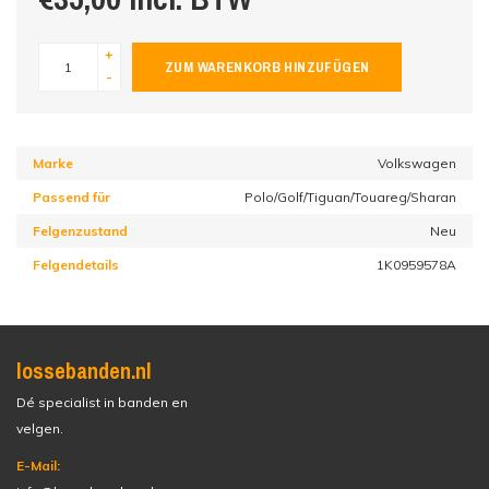
+
ZUM WARENKORB HINZUFÜGEN
-
Marke
Volkswagen
Passend für
Polo/Golf/Tiguan/Touareg/Sharan
Felgenzustand
Neu
Felgendetails
1K0959578A
lossebanden.nl
Dé specialist in banden en
velgen.
E-Mail: