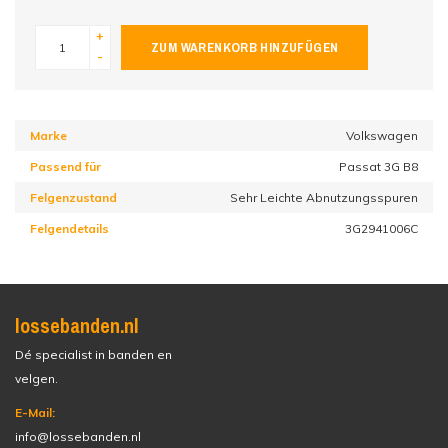
+
ZUM WARENKORB HINZUFÜGEN
-
Marke
Volkswagen
Passend für
Passat 3G B8
Felgenzustand
Sehr Leichte Abnutzungsspuren
Felgendetails
3G2941006C
lossebanden.nl
Dé specialist in banden en
velgen.
E-Mail:
info@lossebanden.nl