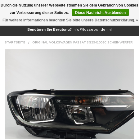
Durch die Nutzung unserer Webseite stimmen Sie dem Gebrauch von Cookies
(0)
zur Verbesserung dieser Seite zu.
Diese Nachricht Ausblenden
Für weitere Informationen beachten Sie bitte unsere Datenschutzerklärung. »
Benötigen Sie Beratung?
info@lossebanden.nl
STARTSEITE
/
ORIGINAL VOLKSWAGEN PASSAT 3G2941006C SCHEINWERFER