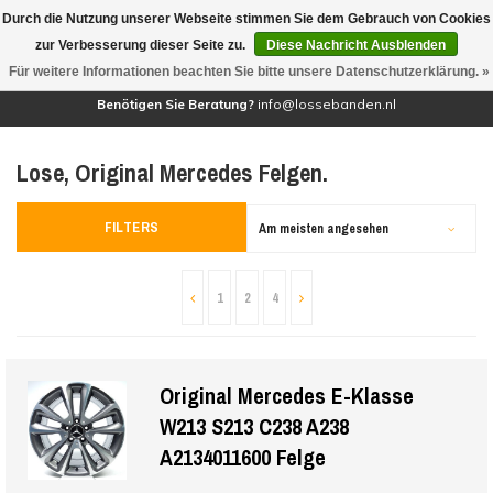
Durch die Nutzung unserer Webseite stimmen Sie dem Gebrauch von Cookies
(0)
zur Verbesserung dieser Seite zu.
Diese Nachricht Ausblenden
Für weitere Informationen beachten Sie bitte unsere Datenschutzerklärung. »
Benötigen Sie Beratung?
info@lossebanden.nl
Lose, Original Mercedes Felgen.
FILTERS
Am meisten angesehen
1
2
4
Original Mercedes E-Klasse
W213 S213 C238 A238
A2134011600 Felge