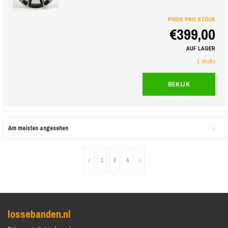
PREIS PRO STÜCK
€399,00
AUF LAGER
1 stuks
BEKIJK
Am meisten angesehen
1
2
4
lossebanden.nl