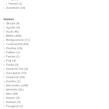
Ferrari
(2)
Autoteile
(24)
Marken:
Škoda
(9)
Apollo
(0)
Audi
(45)
BMW
(405)
Bridgestone
(71)
Continental
(84)
Dunlop
(26)
Falken
(1)
Ferrari
(1)
Fiat
(4)
Fulda
(0)
General Tire
(0)
Goodyear
(33)
Hankook
(26)
Kumho
(1)
Mercedes
(245)
Michelin
(51)
Mini
(59)
Nexen
(0)
Nokian
(0)
Peugeot
(2)