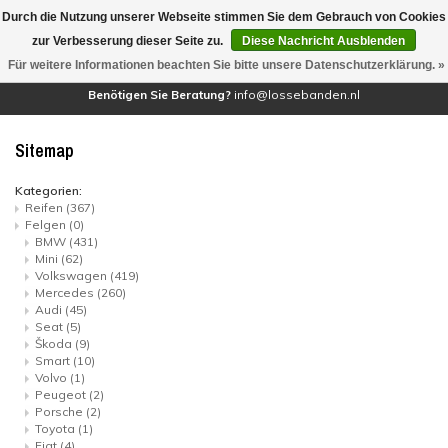
Durch die Nutzung unserer Webseite stimmen Sie dem Gebrauch von Cookies
(0)
zur Verbesserung dieser Seite zu.
Diese Nachricht Ausblenden
Für weitere Informationen beachten Sie bitte unsere Datenschutzerklärung. »
Benötigen Sie Beratung?
info@lossebanden.nl
Sitemap
Kategorien:
Reifen
(367)
Felgen
(0)
BMW
(431)
Mini
(62)
Volkswagen
(419)
Mercedes
(260)
Audi
(45)
Seat
(5)
Škoda
(9)
Smart
(10)
Volvo
(1)
Peugeot
(2)
Porsche
(2)
Toyota
(1)
Fiat
(4)